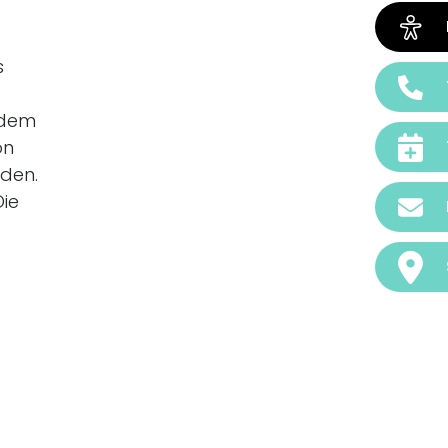
s
udem
on
rden.
Die