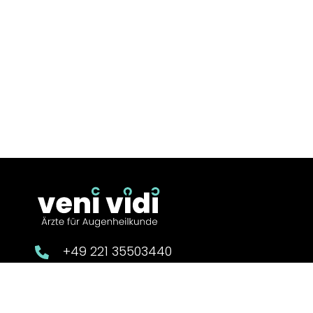
+49 221 35503440
info@augen-venividi.de.