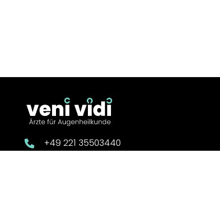
+49 221 35503440
info@augen-venividi.de.