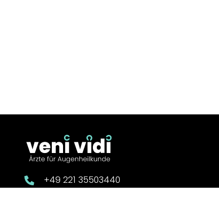
+49 221 35503440
info@augen-venividi.de.