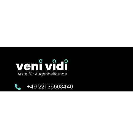
+49 221 35503440
info@augen-venividi.de.