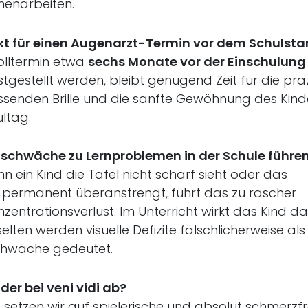
enarbeiten.
nkt für einen Augenarzt-Termin vor dem Schulsta
olltermin etwa
sechs Monate vor der Einschulung
festgestellt werden, bleibt genügend Zeit für die prä
assenden Brille und die sanfte Gewöhnung des Kind
ultag.
hschwäche zu Lernproblemen in der Schule führe
n ein Kind die Tafel nicht scharf sieht oder das
 permanent überanstrengt, führt das zu rascher
ntrationsverlust. Im Unterricht wirkt das Kind d
selten werden visuelle Defizite fälschlicherweise als
chwäche gedeutet.
nder bei veni vidi ab?
n setzen wir auf spielerische und absolut schmerzfr