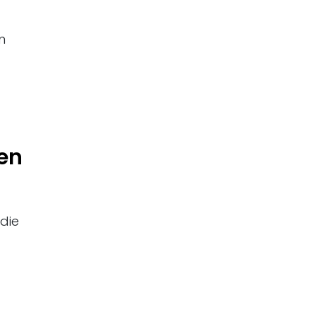
m
g
ten
die