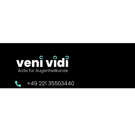
+49 221 35503440
info@augen-venividi.de.